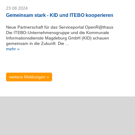
K
I
23.08.2024
D
Gemeinsam stark - KID und ITEBO kooperieren
M
a
Neue Partnerschaft für das Serviceportal OpenR@thaus
g
Die ITEBO-Unternehmensgruppe und die Kommunale
d
Informationsdienste Magdeburg GmbH (KID) schauen
e
gemeinsam in die Zukunft. Die ...
mehr »
b
u
r
g
G
weitere Meldungen »
m
b
H
Telefon:
+49
391
24464-
444
servicedesk@kid-