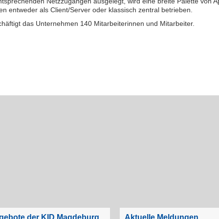
ntsprechenden Netzzugängen ausgelegt, wird eine breite Palette von A
en entweder als Client/Server oder klassisch zentral betrieben.
chäftigt das Unternehmen 140 Mitarbeiterinnen und Mitarbeiter.
ngebote der KID Magdeburg
Aktuelle Meldungen