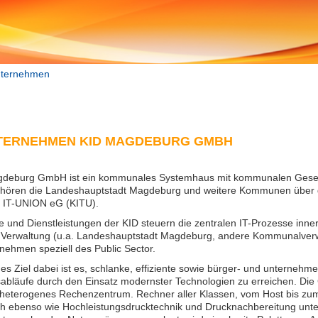
ternehmen
TERNEHMEN KID MAGDEBURG GMBH
gdeburg GmbH ist ein kommunales Systemhaus mit kommunalen Gesell
ehören die Landeshauptstadt Magdeburg und weitere Kommunen über 
IT-UNION eG (KITU).
e und Dienstleistungen der KID steuern die zentralen IT-Prozesse inne
n Verwaltung (u.a. Landeshauptstadt Magdeburg, andere Kommunalver
nehmen speziell des Public Sector.
 Ziel dabei ist es, schlanke, effiziente sowie bürger- und unterneh
abläufe durch den Einsatz modernster Technologien zu erreichen. Die 
n heterogenes Rechenzentrum. Rechner aller Klassen, vom Host bis z
ch ebenso wie Hochleistungsdrucktechnik und Drucknachbereitung unt