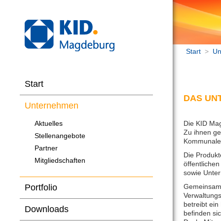
Start
>
Un
Start
DAS UN
Unternehmen
Aktuelles
Die KID Ma
Zu ihnen g
Stellenangebote
Kommunale 
Partner
Die Produkt
Mitgliedschaften
öffentliche
sowie Unter
Portfolio
Gemeinsames
Verwaltungs
betreibt ei
Downloads
befinden si