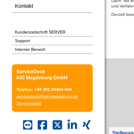
Dach. Mit e
Kontakt
und Verfahr
Derzeit bes
Kundenzeitschrift SERVER
Support
Interner Bereich
ServiceDesk
KID Magdeburg GmbH
Telefon: +49 391 24464-444
servicedesk@kid-magdeburg.de
Serviceportal
Stellena