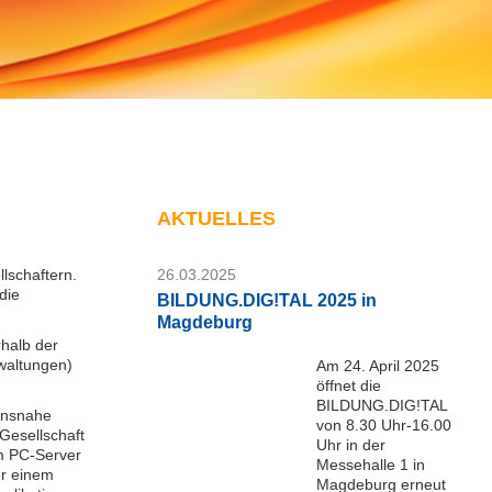
AKTUELLES
schaftern.
26.03.2025
die
BILDUNG.DIG!TAL 2025 in
Magdeburg
rhalb der
waltungen)
Am 24. April 2025
öffnet die
BILDUNG.DIG!TAL
mensnahe
von 8.30 Uhr-16.00
Gesellschaft
Uhr in der
um PC-Server
Messehalle 1 in
er einem
Magdeburg erneut