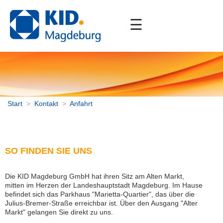
☰
Start
Unternehmen
Portfolio
Downloads
Start
>
Kontakt
>
Anfahrt
Kontakt
Anfahrt
SO FINDEN SIE UNS
ServiceDesk
Impressum
Die KID Magdeburg GmbH hat ihren Sitz am Alten Markt,
Datenschutz
mitten im Herzen der Landeshauptstadt Magdeburg. Im Hause
Streitbeilegung
befindet sich das Parkhaus "Marietta-Quartier", das über die
Julius-Bremer-Straße erreichbar ist. Über den Ausgang "Alter
Barrierefreiheit
Markt" gelangen Sie direkt zu uns.