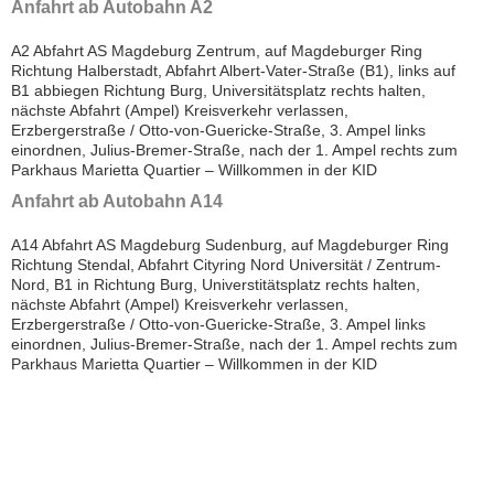
Anfahrt ab Autobahn A2
A2 Abfahrt AS Magdeburg Zentrum, auf Magdeburger Ring
Kundenzeitschrift
Richtung Halberstadt, Abfahrt Albert-Vater-Straße (B1), links auf
SERVER
B1 abbiegen Richtung Burg, Universitätsplatz rechts halten,
nächste Abfahrt (Ampel) Kreisverkehr verlassen,
Support
Erzbergerstraße / Otto-von-Guericke-Straße, 3. Ampel links
einordnen, Julius-Bremer-Straße, nach der 1. Ampel rechts zum
Interner
Parkhaus Marietta Quartier – Willkommen in der KID
Bereich
Anfahrt ab Autobahn A14
A14 Abfahrt AS Magdeburg Sudenburg, auf Magdeburger Ring
S
Richtung Stendal, Abfahrt Cityring Nord Universität / Zentrum-
e
Nord, B1 in Richtung Burg, Universtitätsplatz rechts halten,
r
nächste Abfahrt (Ampel) Kreisverkehr verlassen,
v
Erzbergerstraße / Otto-von-Guericke-Straße, 3. Ampel links
i
einordnen, Julius-Bremer-Straße, nach der 1. Ampel rechts zum
Parkhaus Marietta Quartier – Willkommen in der KID
c
e
D
e
s
k