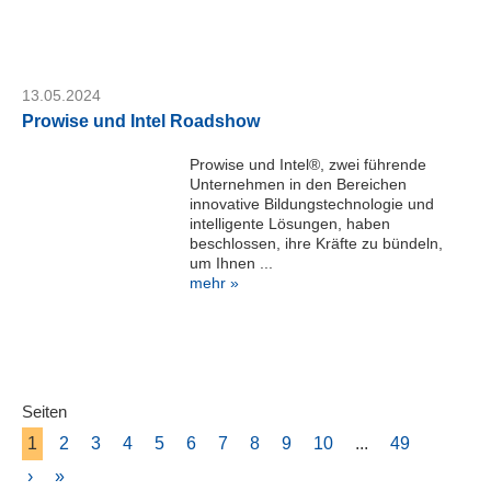
13.05.2024
Prowise und Intel Roadshow
Prowise und Intel®, zwei führende
Unternehmen in den Bereichen
innovative Bildungstechnologie und
intelligente Lösungen, haben
beschlossen, ihre Kräfte zu bündeln,
um Ihnen ...
mehr »
Seiten
1
2
3
4
5
6
7
8
9
10
...
49
›
»