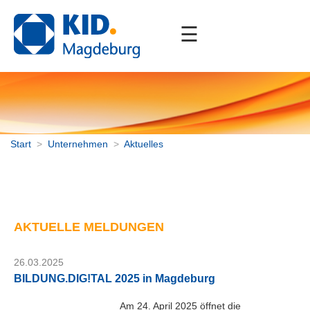
☰
Start
Unternehmen
Aktuelles
Stellenangebote
Partner
Start
>
Unternehmen
>
Aktuelles
Mitgliedschaften
Portfolio
AKTUELLE MELDUNGEN
Downloads
Kontakt
26.03.2025
BILDUNG.DIG!TAL 2025 in Magdeburg
Am 24. April 2025 öffnet die