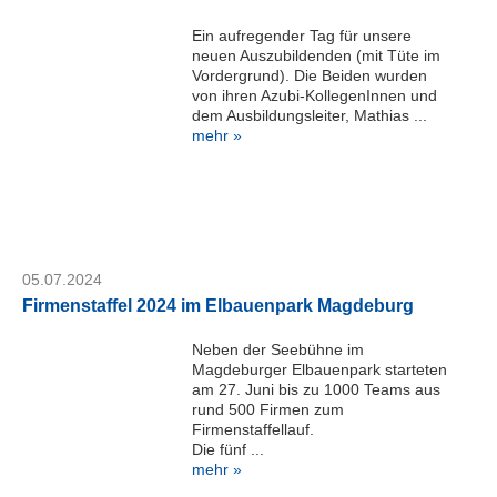
M
Ein aufregender Tag für unsere
a
neuen Auszubildenden (mit Tüte im
g
Vordergrund). Die Beiden wurden
d
von ihren Azubi-KollegenInnen und
e
dem Ausbildungsleiter, Mathias ...
b
mehr »
u
r
g
G
m
b
05.07.2024
H
Firmenstaffel 2024 im Elbauenpark Magdeburg
Telefon:
+49
Neben der Seebühne im
391
Magdeburger Elbauenpark starteten
24464-
am 27. Juni bis zu 1000 Teams aus
444
rund 500 Firmen zum
Firmenstaffellauf.
servicedesk@kid-
Die fünf ...
magdeburg.de
mehr »
Serviceportal