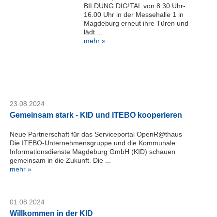
BILDUNG.DIG!TAL von 8.30 Uhr-
Kundenzeitschrift
16.00 Uhr in der Messehalle 1 in
SERVER
Magdeburg erneut ihre Türen und
Support
lädt ...
mehr »
Interner
Bereich
S
e
23.08.2024
r
Gemeinsam stark - KID und ITEBO kooperieren
v
i
Neue Partnerschaft für das Serviceportal OpenR@thaus
c
Die ITEBO-Unternehmensgruppe und die Kommunale
e
Informationsdienste Magdeburg GmbH (KID) schauen
D
gemeinsam in die Zukunft. Die ...
e
mehr »
s
k
K
01.08.2024
I
Willkommen in der KID
D