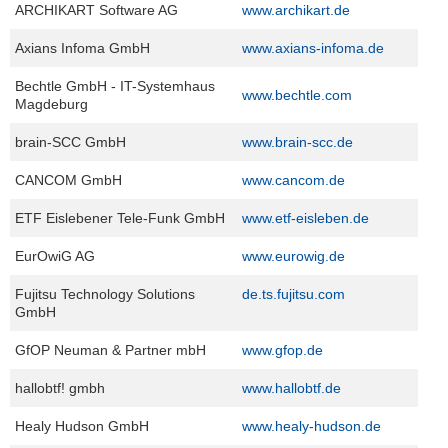
ARCHIKART Software AG
www.archikart.de
Kundenzeitschrift
SERVER
Axians Infoma GmbH
www.axians-infoma.de
Support
Bechtle GmbH - IT-Systemhaus
Interner
www.bechtle.com
Magdeburg
Bereich
brain-SCC GmbH
www.brain-scc.de
CANCOM GmbH
www.cancom.de
S
e
ETF Eislebener Tele-Funk GmbH
www.etf-eisleben.de
r
v
EurOwiG AG
www.eurowig.de
i
c
Fujitsu Technology Solutions
de.ts.fujitsu.com
e
GmbH
D
e
GfOP Neuman & Partner mbH
www.gfop.de
s
k
hallobtf! gmbh
www.hallobtf.de
K
I
Healy Hudson GmbH
www.healy-hudson.de
D