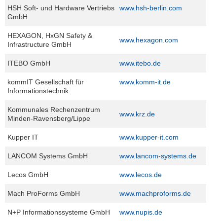
M
HSH Soft- und Hardware Vertriebs
www.hsh-berlin.com
a
GmbH
g
HEXAGON, HxGN Safety &
d
www.hexagon.com
Infrastructure GmbH
e
b
ITEBO GmbH
www.itebo.de
u
r
kommIT Gesellschaft für
www.komm-it.de
g
Informationstechnik
G
m
Kommunales Rechenzentrum
www.krz.de
b
Minden-Ravensberg/Lippe
H
Kupper IT
www.kupper-it.com
Telefon:
+49
LANCOM Systems GmbH
www.lancom-systems.de
391
24464-
Lecos GmbH
www.lecos.de
444
servicedesk@kid-
Mach ProForms GmbH
www.machproforms.de
magdeburg.de
Serviceportal
N+P Informationssysteme GmbH
www.nupis.de