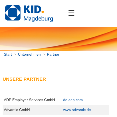
☰
Start
Unternehmen
Aktuelles
Stellenangebote
Partner
Start
>
Unternehmen
>
Partner
Mitgliedschaften
Portfolio
UNSERE PARTNER
Downloads
Kontakt
ADP Employer Services GmbH
de.adp.com
Advantic GmbH
www.advantic.de