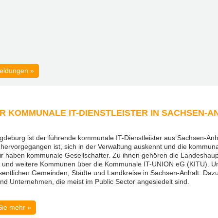
eldungen »
eldungen »
DER KOMMUNALE IT-DIENSTLEISTER IN SACHSEN-A
gdeburg ist der führende kommunale IT-Dienstleister aus Sachsen-Anha
 hervorgegangen ist, sich in der Verwaltung auskennt und die kommun
Wir haben kommunale Gesellschafter. Zu ihnen gehören die Landeshaup
 und weitere Kommunen über die Kommunale IT-UNION eG (KITU). U
sentlichen Gemeinden, Städte und Landkreise in Sachsen-Anhalt. Da
d Unternehmen, die meist im Public Sector angesiedelt sind.
Sie mehr »