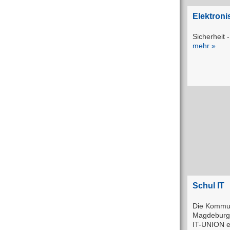
Elektron
Sicherheit -
mehr »
Schul IT
Die Kommun
Magdeburg
IT-UNION e