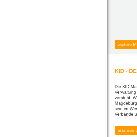
weitere M
weitere M
KID - 
Die KID Ma
Verwaltung
versteht. 
Magdeburg
sind im We
Verbände un
erfahren 