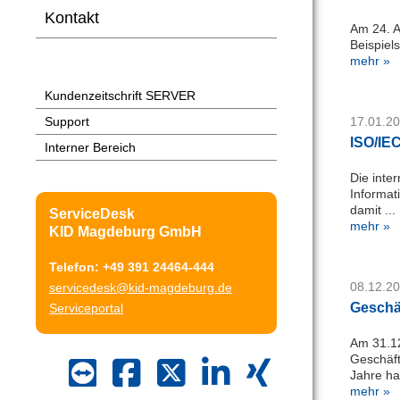
Kontakt
Am 24. A
Beispiel
mehr »
Kundenzeitschrift SERVER
Support
17.01.2
ISO/IEC
Interner Bereich
Die inte
Informat
damit ...
ServiceDesk
mehr »
KID Magdeburg GmbH
Telefon: +49 391 24464-444
08.12.2
servicedesk@kid-magdeburg.de
Geschä
Serviceportal
Am 31.12
Geschäft
Jahre hat
mehr »