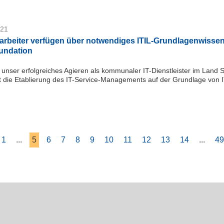
021
arbeiter verfügen über notwendiges ITIL-Grundlagenwissen
oundation
r unser erfolgreiches Agieren als kommunaler IT-Dienstleister im Land
st die Etablierung des IT-Service-Managements auf der Grundlage von IT
1
...
5
6
7
8
9
10
11
12
13
14
...
49