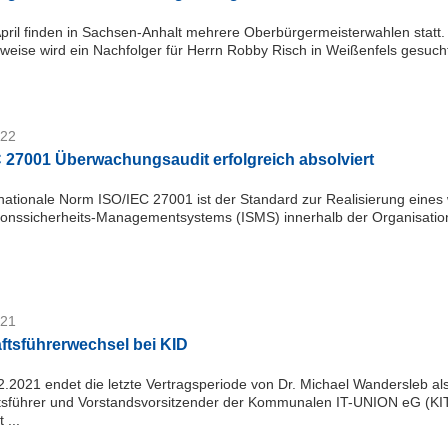
pril finden in Sachsen-Anhalt mehrere Oberbürgermeisterwahlen statt.
sweise wird ein Nachfolger für Herrn Robby Risch in Weißenfels gesucht. 
022
 27001 Überwachungsaudit erfolgreich absolviert
rnationale Norm ISO/IEC 27001 ist der Standard zur Realisierung eine
ionssicherheits-Managementsystems (ISMS) innerhalb der Organisation
021
ftsführerwechsel bei KID
.2021 endet die letzte Vertragsperiode von Dr. Michael Wandersleb al
sführer und Vorstandsvorsitzender der Kommunalen IT-UNION eG (KI
 ...