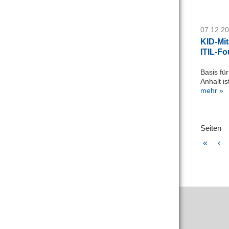
07.12.2
KID-Mit
ITIL-F
Basis fü
Anhalt i
mehr »
Seiten
«
‹