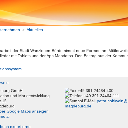
ternehmen
>
Aktuelles
arbeit der Stadt Wanzleben-Börde nimmt neue Formen an: Mittlerweile
lieder mit Tablets und der App Mandatos. Den Beitrag aus der Kommu
tionssystem
lwein
eburg GmbH
+49 391 24464-400
tion und Marktentwicklung
+49 391 24464-111
t 15
petra.hohlwein@
gdeburg
magdeburg.de
ber Google Maps anzeigen
rmular
sbuch exportieren