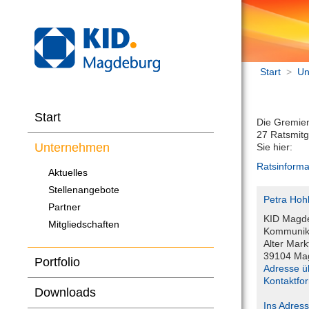
Start
>
Un
Start
Die Gremien
27 Ratsmitg
Unternehmen
Sie hier:
Ratsinforma
Aktuelles
Stellenangebote
Petra Hoh
Partner
KID Magd
Mitgliedschaften
Kommunika
Alter Mark
39104 Ma
Portfolio
Adresse ü
Kontaktfo
Downloads
Ins Adres