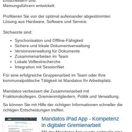
Entscheidern und
Meinungsführern entwickelt.
Downloads
Profitieren Sie von der optimal aufeinander abgestimmten
Lösung aus Hardware, Software und Service.
Kontakt
Stichworte sind:
Synchonisation und Offline-Fähigkeit
Sichere und lokale Dokumentverwaltung
Kundenzeitschrift
Versionsverwaltung für Dokumente
SERVER
Zusammenarbeiten im Team
Lokale Volltextrecherche
Support
Integration mit SessionNet
Interner
Für eine erfolgreiche Gruppenarbeit im Team oder Ihre
Bereich
kommunalpolitische Tätigkeit ist Mandatos Ihr Arbeitsplatz.
Mandatos verbessert die Zusammenarbeit mit
Fraktionskollegen, Gremienmitgliedern, Politik und Verwaltung.
S
e
So können Sie mit Hilfe der richtigen Informationen schneller die
r
richtigen Entscheidungen treffen.
v
Mandatos iPad App - Kompetenz
i
in digitaler Gremienarbeit
c
Mit der Mandatos App wurde erstmalig eine