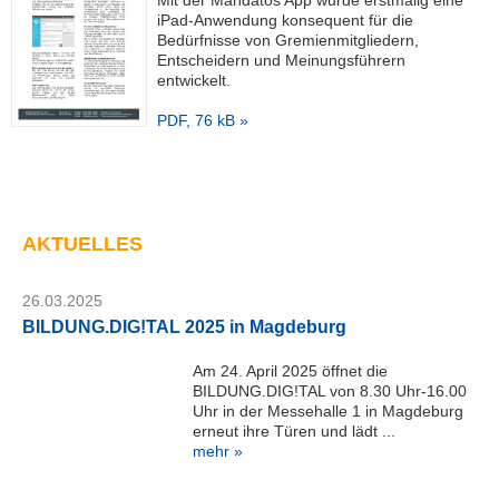
e
iPad-Anwendung konsequent für die
D
Bedürfnisse von Gremienmitgliedern,
e
Entscheidern und Meinungsführern
s
entwickelt.
k
K
PDF, 76 kB »
I
D
M
a
g
AKTUELLES
d
e
b
26.03.2025
u
BILDUNG.DIG!TAL 2025 in Magdeburg
r
g
Am 24. April 2025 öffnet die
G
BILDUNG.DIG!TAL von 8.30 Uhr-16.00
m
Uhr in der Messehalle 1 in Magdeburg
b
erneut ihre Türen und lädt ...
H
mehr »
Telefon: