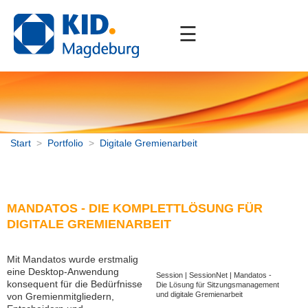
☰
Start
Unternehmen
Portfolio
Kommunale Fachverfahren
Start
>
Portfolio
>
Digitale Gremienarbeit
Digitale Gremienarbeit
Enterprise Content Management
Onlinedienste / Internet
Betriebsführung, Outsourcing
MANDATOS - DIE KOMPLETTLÖSUNG FÜR
DIGITALE GREMIENARBEIT
Druck- und Kopierkonzept
Consulting
Elektronische Schließsysteme
Mit Mandatos wurde erstmalig
eine Desktop-Anwendung
Beschaffung
Session | SessionNet | Mandatos -
konsequent für die Bedürfnisse
Die Lösung für Sitzungsmanagement
Schul-IT
und digitale Gremienarbeit
von Gremienmitgliedern,