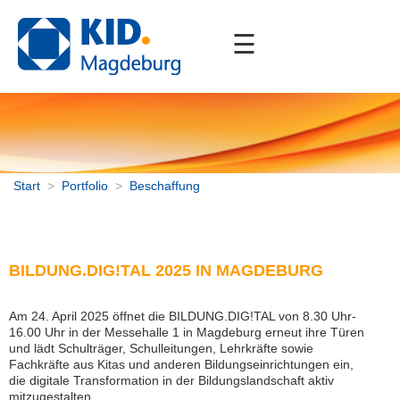
☰
Start
Unternehmen
Portfolio
Kommunale Fachverfahren
Start
>
Portfolio
>
Beschaffung
Digitale Gremienarbeit
Enterprise Content Management
Onlinedienste / Internet
Betriebsführung, Outsourcing
BILDUNG.DIG!TAL 2025 IN MAGDEBURG
Druck- und Kopierkonzept
Consulting
Am 24. April 2025 öffnet die BILDUNG.DIG!TAL von 8.30 Uhr-
16.00 Uhr in der Messehalle 1 in Magdeburg erneut ihre Türen
Elektronische Schließsysteme
und lädt Schulträger, Schulleitungen, Lehrkräfte sowie
Beschaffung
Fachkräfte aus Kitas und anderen Bildungseinrichtungen ein,
Schul-IT
die digitale Transformation in der Bildungslandschaft aktiv
mitzugestalten.