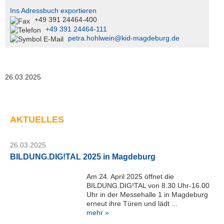
e
Ins Adressbuch exportieren
D
+49 391 24464-400
e
+49 391 24464-111
s
petra.hohlwein@kid-magdeburg.de
k
K
I
D
26.03.2025
M
a
g
d
AKTUELLES
e
b
u
26.03.2025
r
BILDUNG.DIG!TAL 2025 in Magdeburg
g
G
Am 24. April 2025 öffnet die
m
BILDUNG.DIG!TAL von 8.30 Uhr-16.00
b
Uhr in der Messehalle 1 in Magdeburg
H
erneut ihre Türen und lädt ...
mehr »
Telefon: