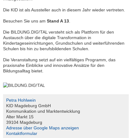
Downloads
Die KID ist als Aussteller auch in diesem Jahr wieder vertreten.
Besuchen Sie uns am
Stand A 13
.
Kontakt
Die BILDUNG.DIG!TAL versteht sich als Plattform für den
Austausch über die digitale Transformation in
Kindertageseinrichtungen, Grundschulen und weiterführenden
Schulen bis hin zu berufsbildenden Schulen.
Kundenzeitschrift
SERVER
Die Veranstaltung setzt auf ein vielfältiges Programm, das
Support
praxisnahe Einblicke und innovative Ansätze für den
Bildungsalltag bietet.
Interner
Bereich
Petra Hohlwein
S
KID Magdeburg GmbH
e
Kommunikation und Marktentwicklung
r
Alter Markt 15
v
39104 Magdeburg
i
Adresse über Google Maps anzeigen
c
Kontaktformular