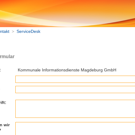
ntakt
>
ServiceDesk
rmular
:
Kommunale Informationsdienste Magdeburg GmbH
-
ift:
n wir
?