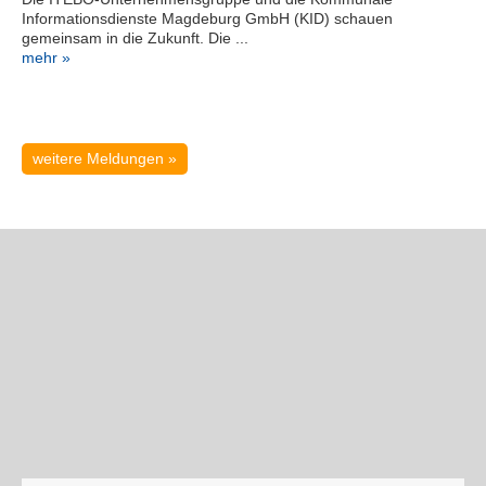
magdeburg.de
Informationsdienste Magdeburg GmbH (KID) schauen
Serviceportal
gemeinsam in die Zukunft. Die ...
mehr »
weitere Meldungen »