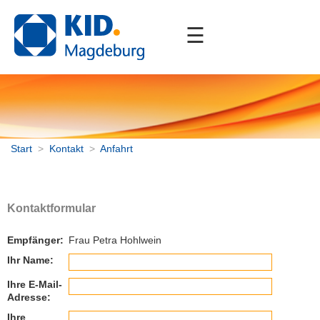
☰
Start
Unternehmen
Portfolio
Downloads
Start
>
Kontakt
>
Anfahrt
Kontakt
Anfahrt
Kontaktformular
ServiceDesk
Empfänger:
Frau Petra Hohlwein
Impressum
Datenschutz
Ihr Name:
Streitbeilegung
Ihre E-Mail-
Barrierefreiheit
Adresse:
Ihre