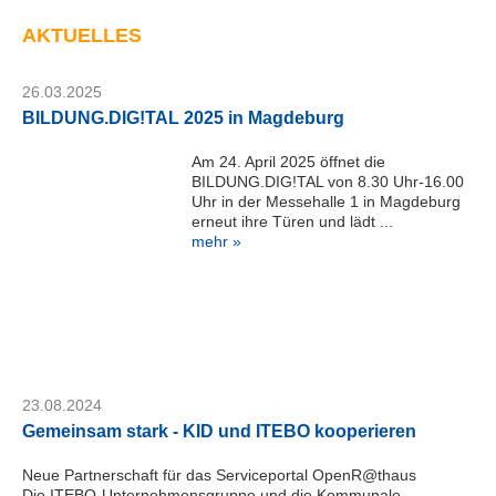
K
I
AKTUELLES
D
M
a
26.03.2025
g
BILDUNG.DIG!TAL 2025 in Magdeburg
d
e
Am 24. April 2025 öffnet die
b
BILDUNG.DIG!TAL von 8.30 Uhr-16.00
Uhr in der Messehalle 1 in Magdeburg
u
erneut ihre Türen und lädt ...
r
mehr »
g
G
m
b
H
Telefon:
+49
23.08.2024
391
Gemeinsam stark - KID und ITEBO kooperieren
24464-
444
Neue Partnerschaft für das Serviceportal OpenR@thaus
servicedesk@kid-
Die ITEBO-Unternehmensgruppe und die Kommunale