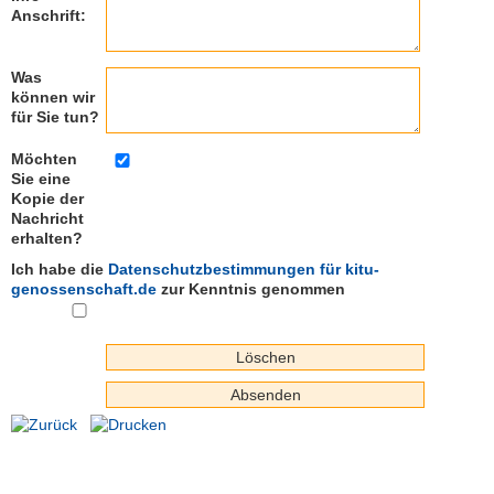
Anschrift:
Kundenzeitschrift
Was
SERVER
können wir
für Sie tun?
Support
Interner
Möchten
Bereich
Sie eine
Kopie der
Nachricht
erhalten?
S
Ich habe die
Datenschutzbestimmungen für kitu-
e
genossenschaft.de
zur Kenntnis genommen
r
v
i
c
e
D
e
s
k