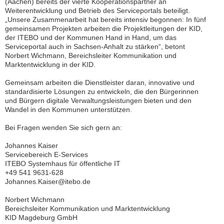
(Aachen) bereits der vierte Kooperationspartner an
D
Weiterentwicklung und Betrieb des Serviceportals beteiligt.
M
„Unsere Zusammenarbeit hat bereits intensiv begonnen: In fünf
gemeinsamen Projekten arbeiten die Projektleitungen der KID,
a
der ITEBO und der Kommunen Hand in Hand, um das
g
Serviceportal auch in Sachsen-Anhalt zu stärken“, betont
d
Norbert Wichmann, Bereichsleiter Kommunikation und
e
Marktentwicklung in der KID.
b
u
Gemeinsam arbeiten die Dienstleister daran, innovative und
r
standardisierte Lösungen zu entwickeln, die den Bürgerinnen
g
und Bürgern digitale Verwaltungsleistungen bieten und den
G
Wandel in den Kommunen unterstützen.
m
Bei Fragen wenden Sie sich gern an:
b
H
Johannes Kaiser
Servicebereich E-Services
Telefon:
ITEBO Systemhaus für öffentliche IT
+49
+49 541 9631-628
391
Johannes.Kaiser@itebo.de
24464-
444
Norbert Wichmann
servicedesk@kid-
Bereichsleiter Kommunikation und Marktentwicklung
magdeburg.de
KID Magdeburg GmbH