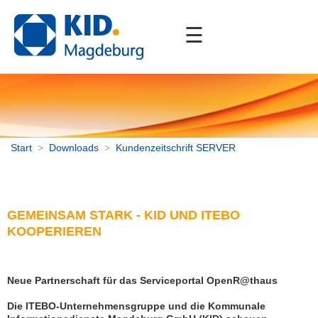
☰
Start
Unternehmen
Portfolio
Downloads
Start
>
Downloads
>
Kundenzeitschrift SERVER
Kundenzeitschrift SERVER
Geschäftsberichte
AGB
GEMEINSAM STARK - KID UND ITEBO
Support
KOOPERIEREN
Interner Bereich
Neue Partnerschaft für das Serviceportal OpenR@thaus
Kontakt
Die ITEBO-Unternehmensgruppe und die Kommunale