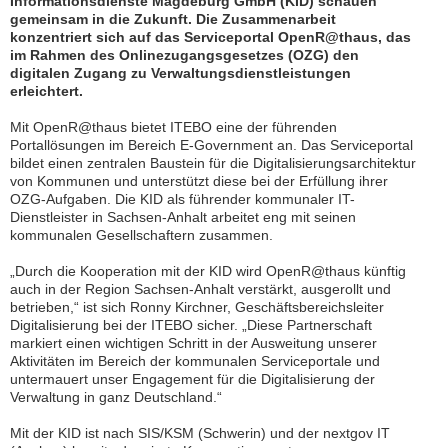
Informationsdienste Magdeburg GmbH (KID) schauen
gemeinsam in die Zukunft. Die Zusammenarbeit
konzentriert sich auf das Serviceportal OpenR@thaus, das
Kundenzeitschrift
im Rahmen des Onlinezugangsgesetzes (OZG) den
SERVER
digitalen Zugang zu Verwaltungsdienstleistungen
Support
erleichtert.
Interner
Mit OpenR@thaus bietet ITEBO eine der führenden
Bereich
Portallösungen im Bereich E-Government an. Das Serviceportal
bildet einen zentralen Baustein für die Digitalisierungsarchitektur
von Kommunen und unterstützt diese bei der Erfüllung ihrer
OZG-Aufgaben. Die KID als führender kommunaler IT-
S
Dienstleister in Sachsen-Anhalt arbeitet eng mit seinen
e
kommunalen Gesellschaftern zusammen.
r
v
„Durch die Kooperation mit der KID wird OpenR@thaus künftig
i
auch in der Region Sachsen-Anhalt verstärkt, ausgerollt und
c
betrieben,“ ist sich Ronny Kirchner, Geschäftsbereichsleiter
Digitalisierung bei der ITEBO sicher. „Diese Partnerschaft
e
markiert einen wichtigen Schritt in der Ausweitung unserer
D
Aktivitäten im Bereich der kommunalen Serviceportale und
e
untermauert unser Engagement für die Digitalisierung der
s
Verwaltung in ganz Deutschland.“
k
K
Mit der KID ist nach SIS/KSM (Schwerin) und der nextgov IT
I