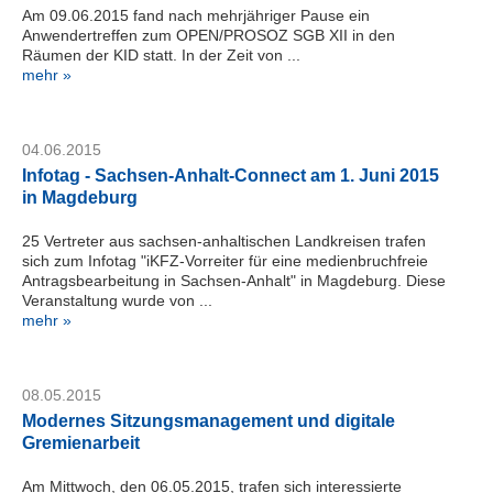
Kundenzeitschrift
Am 09.06.2015 fand nach mehrjähriger Pause ein
SERVER
Anwendertreffen zum OPEN/PROSOZ SGB XII in den
Räumen der KID statt. In der Zeit von ...
Support
mehr »
Interner
Bereich
04.06.2015
Infotag - Sachsen-Anhalt-Connect am 1. Juni 2015
in Magdeburg
S
e
25 Vertreter aus sachsen-anhaltischen Landkreisen trafen
r
sich zum Infotag "iKFZ-Vorreiter für eine medienbruchfreie
v
Antragsbearbeitung in Sachsen-Anhalt" in Magdeburg. Diese
i
Veranstaltung wurde von ...
c
mehr »
e
D
e
08.05.2015
s
k
Modernes Sitzungsmanagement und digitale
K
Gremienarbeit
I
D
Am Mittwoch, den 06.05.2015, trafen sich interessierte