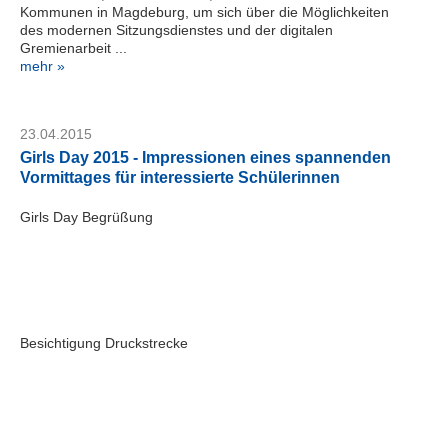
Kommunen in Magdeburg, um sich über die Möglichkeiten
M
des modernen Sitzungsdienstes und der digitalen
a
Gremienarbeit ...
g
mehr »
d
e
b
u
23.04.2015
r
Girls Day 2015 - Impressionen eines spannenden
g
Vormittages für interessierte Schülerinnen
G
m
Girls Day Begrüßung
b
H
Telefon:
+49
391
Besichtigung Druckstrecke
24464-
444
servicedesk@kid-
magdeburg.de
Serviceportal