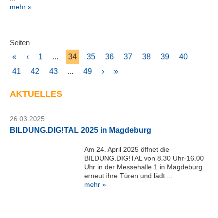
mehr »
Seiten
«
‹
1
...
34
35
36
37
38
39
40
41
42
43
...
49
›
»
AKTUELLES
26.03.2025
BILDUNG.DIG!TAL 2025 in Magdeburg
Am 24. April 2025 öffnet die
BILDUNG.DIG!TAL von 8.30 Uhr-16.00
Uhr in der Messehalle 1 in Magdeburg
erneut ihre Türen und lädt ...
mehr »