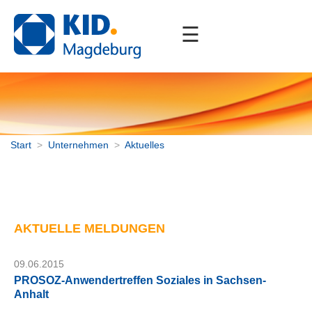
☰
Start
Unternehmen
Aktuelles
Stellenangebote
Partner
Start
>
Unternehmen
>
Aktuelles
Mitgliedschaften
Portfolio
AKTUELLE MELDUNGEN
Downloads
Kontakt
09.06.2015
PROSOZ-Anwendertreffen Soziales in Sachsen-
Anhalt