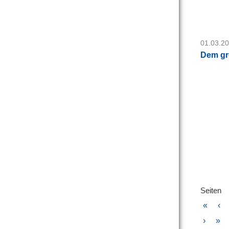
01.03.2
Dem gro
Seiten
«
‹
›
»