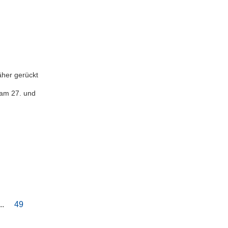
äher gerückt
 am 27. und
..
49