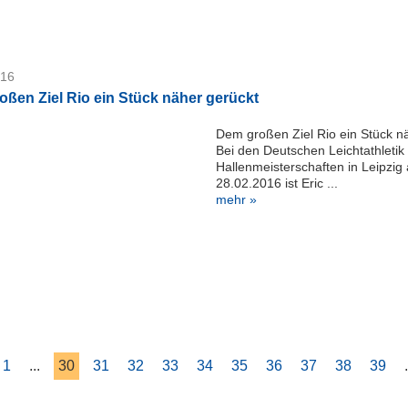
016
ßen Ziel Rio ein Stück näher gerückt
Dem großen Ziel Rio ein Stück n
Bei den Deutschen Leichtathletik
Hallenmeisterschaften in Leipzig
28.02.2016 ist Eric ...
mehr »
1
...
30
31
32
33
34
35
36
37
38
39
.