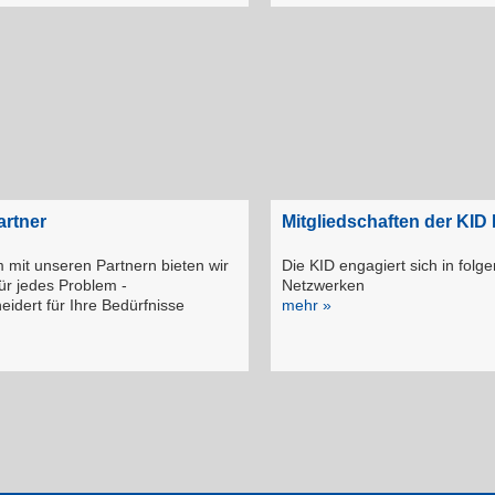
artner
Mitgliedschaften der KI
mit unseren Partnern bie­ten wir
Die KID engagiert sich in folg
ür jedes Problem -
Netzwerken
idert für Ihre Bedürfnisse
mehr »