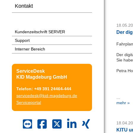
Kontakt
18.05.2
Kundenzeitschrift SERVER
Der di
Support
Fahrplan
Interner Bereich
Der digi
Sie hab
Petra Ho
ServiceDesk
KID Magdeburg GmbH
Telefon: +49 391 24464-444
servicedesk@kid-magdeburg.de
...
Serviceportal
mehr »
18.04.2
KITU u