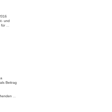
 2016
st- und
ür ...
na
als Beitrag
henden ...