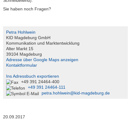
Schneidewind).
Kundenzeitschrift
Sie haben noch Fragen?
SERVER
Support
Interner
Petra Hohlwein
Bereich
KID Magdeburg GmbH
Kommunikation und Marktentwicklung
Alter Markt 15
39104 Magdeburg
S
Adresse über Google Maps anzeigen
e
Kontaktformular
r
v
Ins Adressbuch exportieren
i
+49 391 24464-400
c
+49 391 24464-111
e
petra.hohlwein@kid-magdeburg.de
D
e
s
k
20.09.2017
K
I
D