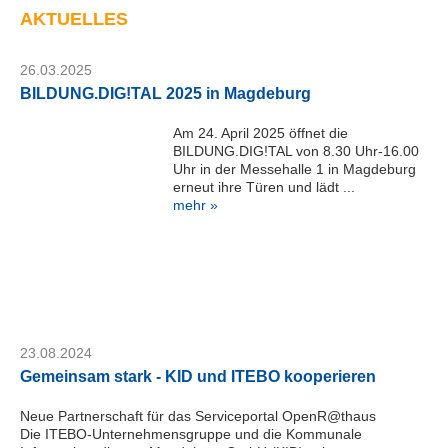
M
AKTUELLES
a
g
26.03.2025
d
BILDUNG.DIG!TAL 2025 in Magdeburg
e
b
Am 24. April 2025 öffnet die
u
BILDUNG.DIG!TAL von 8.30 Uhr-16.00
r
Uhr in der Messehalle 1 in Magdeburg
g
erneut ihre Türen und lädt ...
G
mehr »
m
b
H
Telefon:
+49
391
24464-
23.08.2024
444
Gemeinsam stark - KID und ITEBO kooperieren
servicedesk@kid-
magdeburg.de
Neue Partnerschaft für das Serviceportal OpenR@thaus
Serviceportal
Die ITEBO-Unternehmensgruppe und die Kommunale