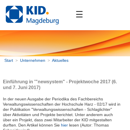
☰
Start
Unternehmen
Aktuelles
Stellenangebote
Partner
Start
>
Unternehmen
>
Aktuelles
Mitgliedschaften
Einführung in '"newsystem" - Projektwoche 2017 (6.
Portfolio
und 7. Juni 2017)
Downloads
In der neuen Ausgabe der Periodika des Fachbereichs
Verwaltungswissenschaften der Hochschule Harz - 02/17 wird in
Kontakt
der Publikation "Verwaltungswissenschaften - Schlaglichter"
über Aktivitäten und Projekte berichtet. Unter anderem auch
über ein Projekt, dass zwei Mitarbeiter der KID mitgestalten
durften. Den Artikel können Sie
hier
lesen (Autor: Thomas