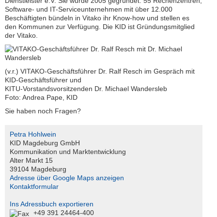
Dienstleister e.V. Sie wurde 2005 gegründet. 55 Rechenzentren,
M
Software- und IT-Serviceunternehmen mit über 12.000
a
Beschäftigten bündeln in Vitako ihr Know-how und stellen es
g
den Kommunen zur Verfügung. Die KID ist Gründungsmitglied
der Vitako.
d
e
b
u
(v.r.) VITAKO-Geschäftsführer Dr. Ralf Resch im Gespräch mit
r
KID-Geschäftsführer und
g
KITU-Vorstandsvorsitzenden Dr. Michael Wandersleb
G
Foto: Andrea Pape, KID
m
Sie haben noch Fragen?
b
H
Petra Hohlwein
Telefon:
KID Magdeburg GmbH
+49
Kommunikation und Marktentwicklung
391
Alter Markt 15
24464-
39104 Magdeburg
444
Adresse über Google Maps anzeigen
Kontaktformular
servicedesk@kid-
magdeburg.de
Ins Adressbuch exportieren
Serviceportal
+49 391 24464-400