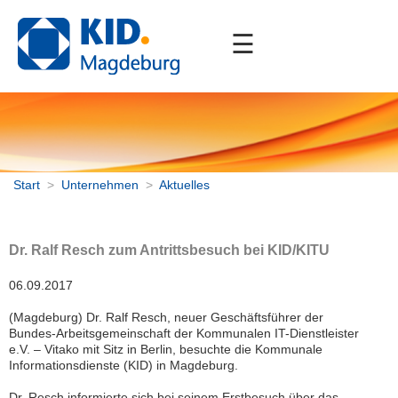
☰
Start
Unternehmen
Aktuelles
Stellenangebote
Partner
Start
>
Unternehmen
>
Aktuelles
Mitgliedschaften
Dr. Ralf Resch zum Antrittsbesuch bei KID/KITU
Portfolio
06.09.2017
Downloads
(Magdeburg) Dr. Ralf Resch, neuer Geschäftsführer der
Kontakt
Bundes-Arbeitsgemeinschaft der Kommunalen IT-Dienstleister
e.V. – Vitako mit Sitz in Berlin, besuchte die Kommunale
Informationsdienste (KID) in Magdeburg.
Dr. Resch informierte sich bei seinem Erstbesuch über das