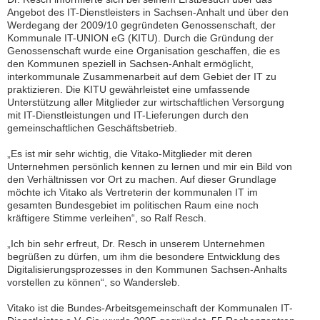
Kundenzeitschrift
Angebot des IT-Dienstleisters in Sachsen-Anhalt und über den
SERVER
Werdegang der 2009/10 gegründeten Genossenschaft, der
Kommunale IT-UNION eG (KITU). Durch die Gründung der
Support
Genossenschaft wurde eine Organisation geschaffen, die es
Interner
den Kommunen speziell in Sachsen-Anhalt ermöglicht,
Bereich
interkommunale Zusammenarbeit auf dem Gebiet der IT zu
praktizieren. Die KITU gewährleistet eine umfassende
Unterstützung aller Mitglieder zur wirtschaftlichen Versorgung
mit IT-Dienstleistungen und IT-Lieferungen durch den
gemeinschaftlichen Geschäftsbetrieb.
S
e
„Es ist mir sehr wichtig, die Vitako-Mitglieder mit deren
r
Unternehmen persönlich kennen zu lernen und mir ein Bild von
v
den Verhältnissen vor Ort zu machen. Auf dieser Grundlage
i
möchte ich Vitako als Vertreterin der kommunalen IT im
c
gesamten Bundesgebiet im politischen Raum eine noch
e
kräftigere Stimme verleihen“, so Ralf Resch.
D
„Ich bin sehr erfreut, Dr. Resch in unserem Unternehmen
e
begrüßen zu dürfen, um ihm die besondere Entwicklung des
s
Digitalisierungsprozesses in den Kommunen Sachsen-Anhalts
k
vorstellen zu können“, so Wandersleb.
K
I
Vitako ist die Bundes-Arbeitsgemeinschaft der Kommunalen IT-
D