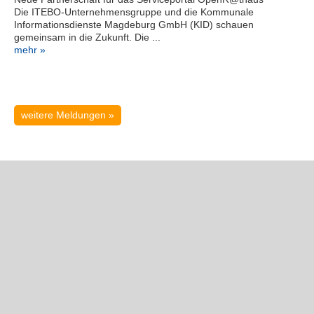
magdeburg.de
Die ITEBO-Unternehmensgruppe und die Kommunale
Serviceportal
Informationsdienste Magdeburg GmbH (KID) schauen
gemeinsam in die Zukunft. Die ...
mehr »
weitere Meldungen »