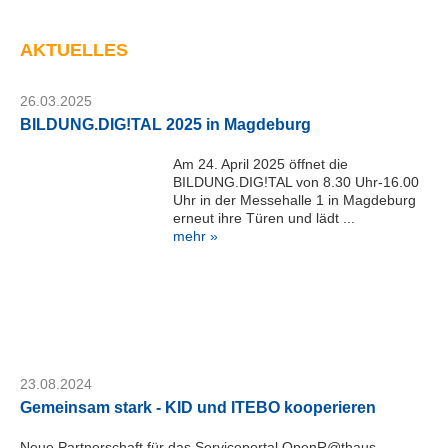
K
I
D
AKTUELLES
M
a
26.03.2025
g
d
BILDUNG.DIG!TAL 2025 in Magdeburg
e
b
Am 24. April 2025 öffnet die
BILDUNG.DIG!TAL von 8.30 Uhr-16.00
u
Uhr in der Messehalle 1 in Magdeburg
r
erneut ihre Türen und lädt ...
g
mehr »
G
m
b
H
Telefon:
+49
391
23.08.2024
24464-
Gemeinsam stark - KID und ITEBO kooperieren
444
servicedesk@kid-
Neue Partnerschaft für das Serviceportal OpenR@thaus