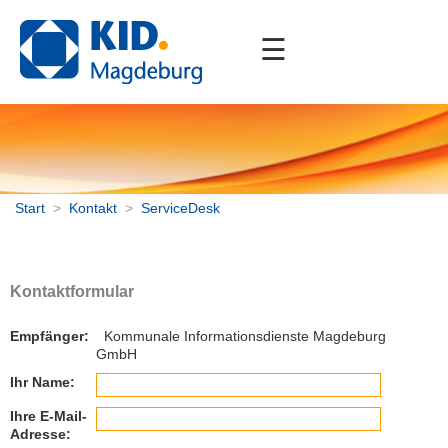
☰
Start
Unternehmen
Portfolio
Downloads
Start
>
Kontakt
>
ServiceDesk
Kontakt
Anfahrt
Kontaktformular
ServiceDesk
Empfänger:
Kommunale Informationsdienste Magdeburg
Impressum
GmbH
Datenschutz
Ihr Name:
Streitbeilegung
Barrierefreiheit
Ihre E-Mail-
Adresse: